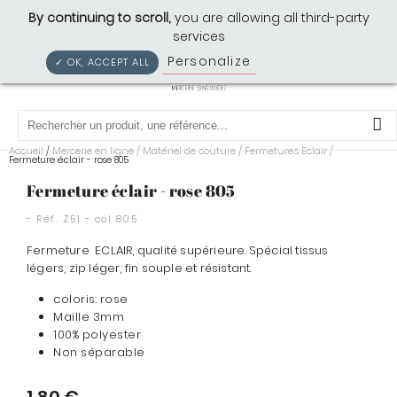
Cousette: Mercerie Singulière
By continuing to scroll,
you are allowing all third-party
services
Personalize
Privacy policy
✓ OK, ACCEPT ALL
0
Accueil
Mercerie en ligne
/
Matériel de couture
/
Fermetures Eclair
/
/
Fermeture éclair - rose 805
Fermeture éclair - rose 805
- Réf.
Z51 - col 805
Fermeture ECLAIR, qualité supérieure. Spécial tissus
légers, zip léger, fin souple et résistant.
coloris: rose
Maille 3mm
100% polyester
Non séparable