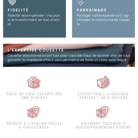
FIDELITÉ
PARRAINAGE
Fidélité récompensée ! Vos poin
Partager votre expérience & agr
ts se transforment en bon d’ach
andissez la communauté Couset
at
te
L'EXPERTISE COUSETTE
Cousette sélectionne avant tout pour vous des tissus de qualité afin de vous
garantir la meilleure offre & vous permettre de faire un choix sans risque
FRAIS DE PORT OFFERTS DÈS
EXPÉDITION & LIVRAISON
69€ D'ACHAT
RAPIDES / 48 H OUVRÉS
RETRAIT À L'ATELIER FACILE
PAIEMENT SÉCURISÉ &
& CHALEUREUX
ACCOMPAGNEMENT ASSURÉ