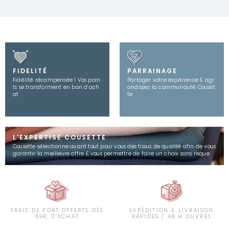
FIDELITÉ
PARRAINAGE
Fidélité récompensée ! Vos poin
Partager votre expérience & agr
ts se transforment en bon d’ach
andissez la communauté Couset
at
te
L'EXPERTISE COUSETTE
Cousette sélectionne avant tout pour vous des tissus de qualité afin de vous
garantir la meilleure offre & vous permettre de faire un choix sans risque
FRAIS DE PORT OFFERTS DÈS
EXPÉDITION & LIVRAISON
69€ D'ACHAT
RAPIDES / 48 H OUVRÉS