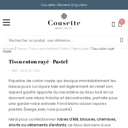
Cousette: Mercerie Singulière
0
Accueil
Tissus
/
Tissus par matière
/
Coton
/
Seersucker
/
/
Tissu coton rayé -
Pastel
Tissu coton rayé - Pastel
- Réf.
25220-052
Popeline de coton rayée qui évoque immédiatement les
beaux jours. La rayure kaki est légèrement en relief son
aspect gaufré apporte du caractère au tissu tout en lui
donnant une allure fraîche et décontractée, parfaite pour
une garde-robe estivale. Fond blanc cassé rayures
pastels (beige, kaki, rose poudré).
Idéal pour confectionner
robes d’été, blouses, chemises,
shorts ou vêtements d’enfants
, ce tissu donnera à vos