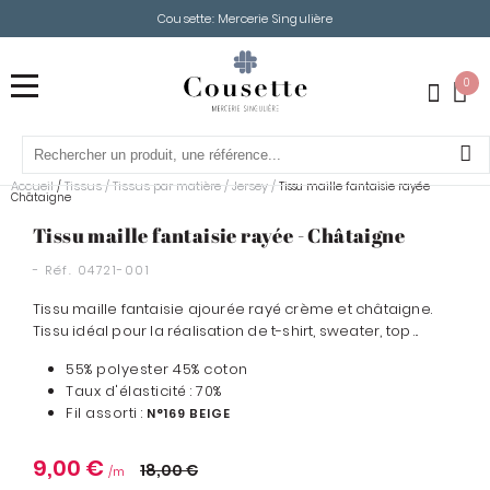
Cousette: Mercerie Singulière
0
Accueil
Tissus
/
Tissus par matière
/
Jersey
/
/
Tissu maille fantaisie rayée -
Châtaigne
Tissu maille fantaisie rayée - Châtaigne
- Réf.
04721-001
Tissu maille fantaisie ajourée rayé crème et châtaigne.
Tissu idéal pour la réalisation de t-shirt, sweater, top ...
55% polyester 45% coton
Taux d'élasticité : 70%
Fil assorti :
N°169 BEIGE
9,00 €
18,00 €