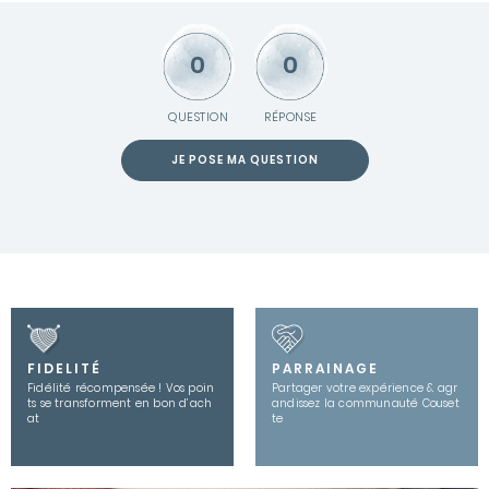
0
0
QUESTION
RÉPONSE
JE POSE MA QUESTION
FIDELITÉ
PARRAINAGE
Fidélité récompensée ! Vos poin
Partager votre expérience & agr
ts se transforment en bon d’ach
andissez la communauté Couset
at
te