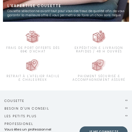
L'EXPERTISE COUSETTE
Cousette sélectionne avant tout pour vous des tissus de qualité afin de vous
garantir la meilleure offre & vous permettre de faire un choix sans risque
FRAIS DE PORT OFFERTS DÈS
EXPÉDITION & LIVRAISON
69€ D'ACHAT
RAPIDES / 48 H OUVRÉS
RETRAIT À L'ATELIER FACILE
PAIEMENT SÉCURISÉ &
& CHALEUREUX
ACCOMPAGNEMENT ASSURÉ
COUSETTE
BESOIN D'UN CONSEIL
LES PETITS PLUS
PROFESSIONEL
Vous êtes un professionnel
JE ME CONNECTE