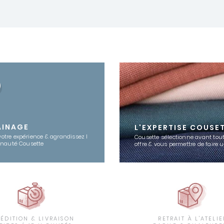
AINAGE
L'EXPERTISE COUSE
votre expérience & agrandissez l
Cousette sélectionne avant tout
nauté Cousette
offre & vous permettre de faire 
PÉDITION & LIVRAISON
RETRAIT À L'ATELIE