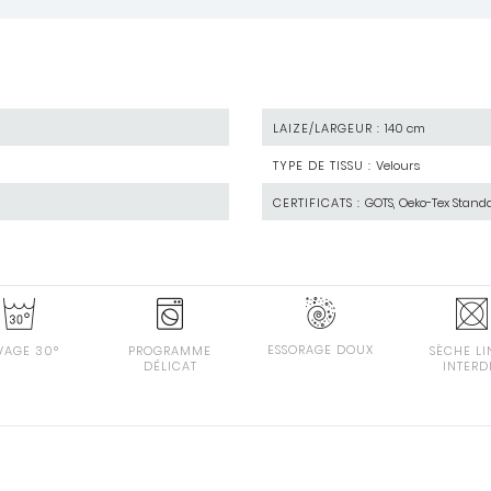
LAIZE/LARGEUR :
140 cm
TYPE DE TISSU :
Velours
CERTIFICATS :
GOTS, Oeko-Tex Stand
ESSORAGE DOUX
VAGE 30°
PROGRAMME
SÈCHE LI
DÉLICAT
INTERD