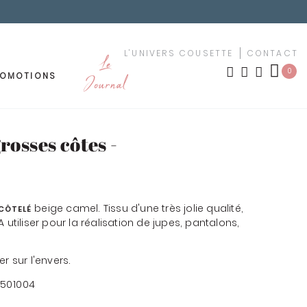
L'UNIVERS COUSETTE
CONTACT
Le
0
ROMOTIONS
Journal
OUTURE
MEUBLEMENT
rosses côtes -
LES NOUVEAUTÉS
TISSUS PAR MOTIF
ement
beige camel. Tissu d'une très jolie qualité,
 CÔTELÉ
urs
 utiliser pour la réalisation de jupes, pantalons,
TISSUS PAR COULEUR
uches
r sur l'envers.
KIT YOUSCHOOL
1501004
êchet