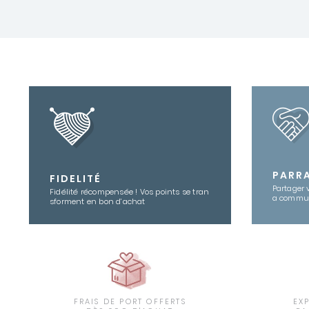
PARR
FIDELITÉ
Partager 
Fidélité récompensée ! Vos points se tran
a commu
sforment en bon d’achat
FRAIS DE PORT OFFERTS
EX