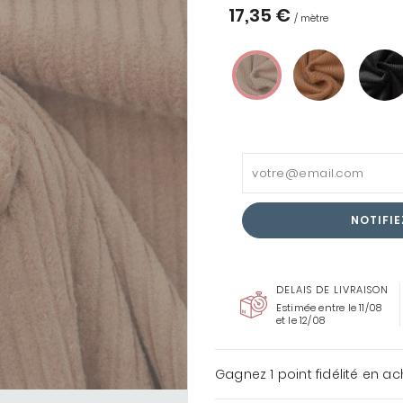
17,35 €
/ mètre
ENTOILAGES &
THERMOCOLLANTS
COUSETTE LOVES LIBERTY
TOUS LES TISSUS
LIBERTY
NOTIFIE
DELAIS DE LIVRAISON
Estimée entre le 11/08
et le 12/08
Gagnez
1 point
fidélité en a