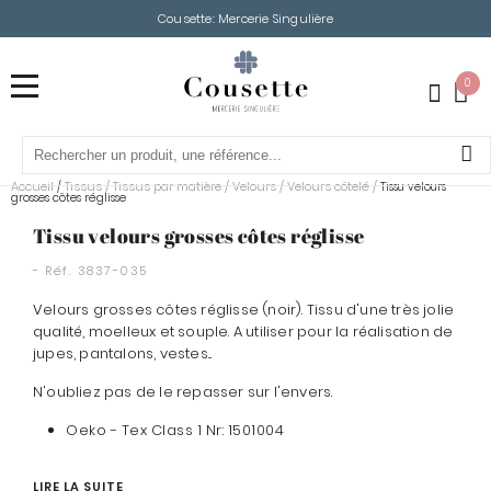
Cousette: Mercerie Singulière
0
Accueil
Tissus
/
Tissus par matière
/
Velours
/
Velours côtelé
/
/
Tissu velours
grosses côtes réglisse
Tissu velours grosses côtes réglisse
- Réf.
3837-035
Velours grosses côtes réglisse (noir). Tissu d'une très jolie
qualité, moelleux et souple. A utiliser pour la réalisation de
jupes, pantalons, vestes...
N'oubliez pas de le repasser sur l'envers.
Oeko - Tex Class 1 Nr: 1501004
LIRE LA SUITE