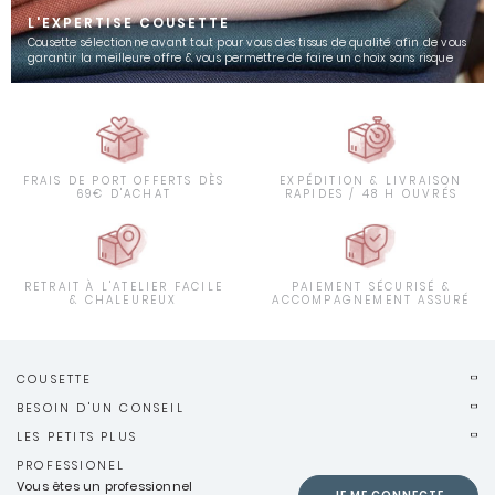
L'EXPERTISE COUSETTE
Cousette sélectionne avant tout pour vous des tissus de qualité afin de vous
garantir la meilleure offre & vous permettre de faire un choix sans risque
FRAIS DE PORT OFFERTS DÈS
EXPÉDITION & LIVRAISON
69€ D'ACHAT
RAPIDES / 48 H OUVRÉS
RETRAIT À L'ATELIER FACILE
PAIEMENT SÉCURISÉ &
& CHALEUREUX
ACCOMPAGNEMENT ASSURÉ
COUSETTE
BESOIN D'UN CONSEIL
LES PETITS PLUS
PROFESSIONEL
Vous êtes un professionnel