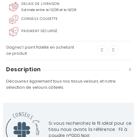
DELAIS DE LIVRAISON
Estimée entre le 13/08 et le 14/08
CONSEILS COUSETTE
PAIEMENT SÉCURISÉ
Gagnez
1 point
fidélité en achetant
ce produit
Description
Découvrez également tous nos
tissus velours
et notre
sélection de
velours côtelés
.
Si vous recherchez le fil idéal pour ce
tissu nous avons la référence :
Fil à
coudre n°000 Noir
.