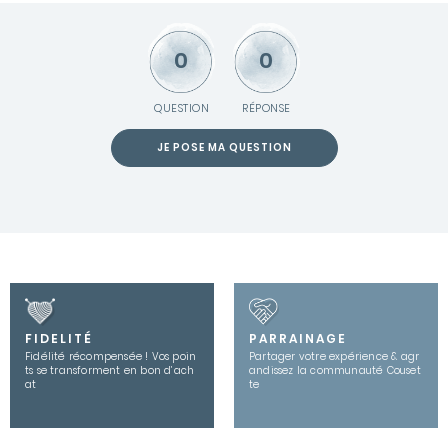
0
0
QUESTION
RÉPONSE
JE POSE MA QUESTION
FIDELITÉ
PARRAINAGE
Fidélité récompensée ! Vos poin
Partager votre expérience & agr
ts se transforment en bon d’ach
andissez la communauté Couset
at
te